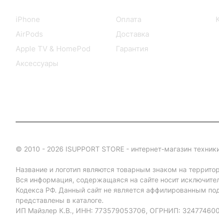
Каталог
Информация
iPhone
Оплата
AirPods
Доставка
Apple TV & HomePod
Гарантия
Аксессуары
© 2010 - 2026 ISUPPORT STORE - интернет-магазин техники
Название и логотип являются товарным знаком на террито
Вся информация, содержащаяся на сайте носит исключите
Кодекса РФ. Данный сайт не является аффилированным под
представлены в каталоге.
ИП Майзлер К.В., ИНН: 773579053706, ОГРНИП: 32477460