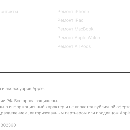
О компании
Сервисный центр
Контакты
Ремонт iPhone
Ремонт iPad
Ремонт MacBook
Ремонт Apple Watch
Ремонт AirPods
 и аксессуаров Apple.
рии РФ. Все права защищены.
льно информационный характер и не является публичной оферт
разделением, авторизованным партнером или продавцом Apple 
0302360