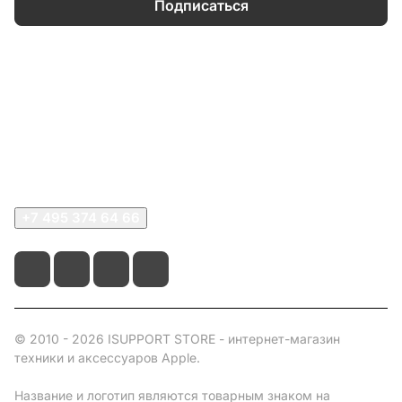
Подписаться
Каталог
Информация
О компании
Сервисный центр
+7 495 374 64 66
© 2010 - 2026 ISUPPORT STORE - интернет-магазин
техники и аксессуаров Apple.
Название и логотип являются товарным знаком на