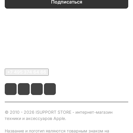
Подписаться
Каталог
Информация
О компании
Сервисный центр
+7 495 374 64 66
© 2010 - 2026 ISUPPORT STORE - интернет-магазин
техники и аксессуаров Apple.
Название и логотип являются товарным знаком на