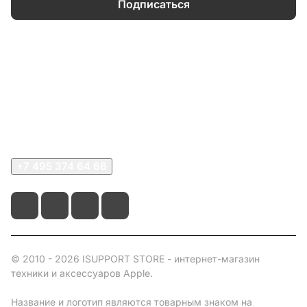
Подписаться
Каталог
Информация
О компании
Сервисный центр
+7 495 374 64 66
© 2010 - 2026 ISUPPORT STORE - интернет-магазин
техники и аксессуаров Apple.
Название и логотип являются товарным знаком на