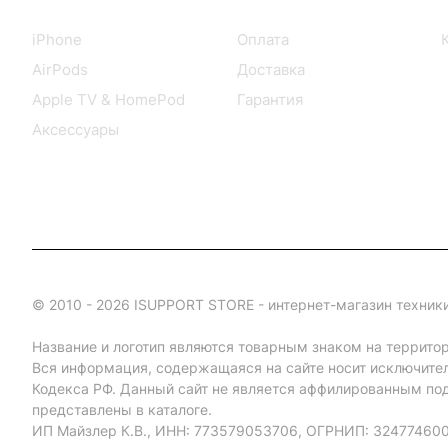
Каталог
Информация
iPhone
Оплата
AirPods
Доставка
Apple TV & HomePod
Гарантия
Аксессуары
© 2010 - 2026 ISUPPORT STORE - интернет-магазин техники
Название и логотип являются товарным знаком на террито
Вся информация, содержащаяся на сайте носит исключите
Кодекса РФ. Данный сайт не является аффилированным под
представлены в каталоге.
ИП Майзлер К.В., ИНН: 773579053706, ОГРНИП: 32477460