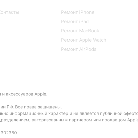
О компании
Сервисный центр
Контакты
Ремонт iPhone
Ремонт iPad
Ремонт MacBook
Ремонт Apple Watch
Ремонт AirPods
 и аксессуаров Apple.
рии РФ. Все права защищены.
льно информационный характер и не является публичной оферт
разделением, авторизованным партнером или продавцом Apple 
0302360