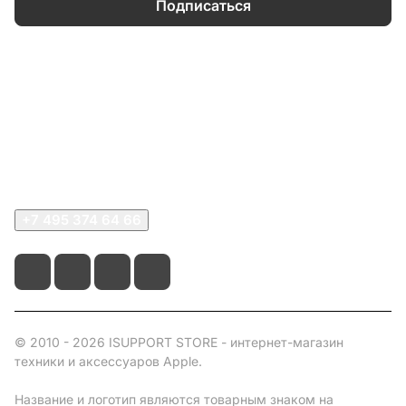
Подписаться
Каталог
Информация
О компании
Сервисный центр
+7 495 374 64 66
© 2010 - 2026 ISUPPORT STORE - интернет-магазин
техники и аксессуаров Apple.
Название и логотип являются товарным знаком на