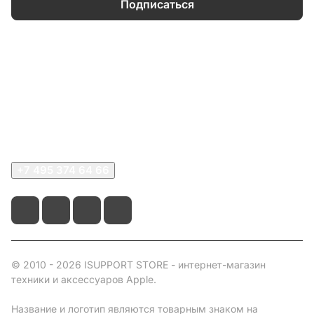
Подписаться
Каталог
Информация
О компании
Сервисный центр
+7 495 374 64 66
© 2010 - 2026 ISUPPORT STORE - интернет-магазин
техники и аксессуаров Apple.
Название и логотип являются товарным знаком на