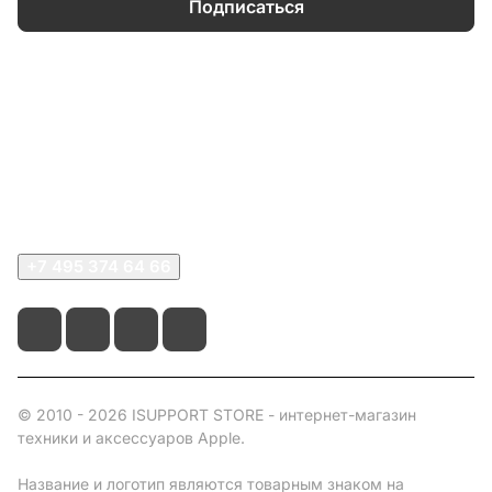
Подписаться
Каталог
Информация
О компании
Сервисный центр
+7 495 374 64 66
© 2010 - 2026 ISUPPORT STORE - интернет-магазин
техники и аксессуаров Apple.
Название и логотип являются товарным знаком на