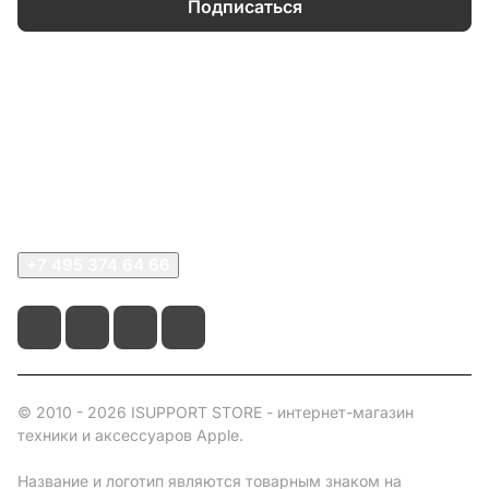
Подписаться
Каталог
Информация
О компании
Сервисный центр
+7 495 374 64 66
© 2010 - 2026 ISUPPORT STORE - интернет-магазин
техники и аксессуаров Apple.
Название и логотип являются товарным знаком на