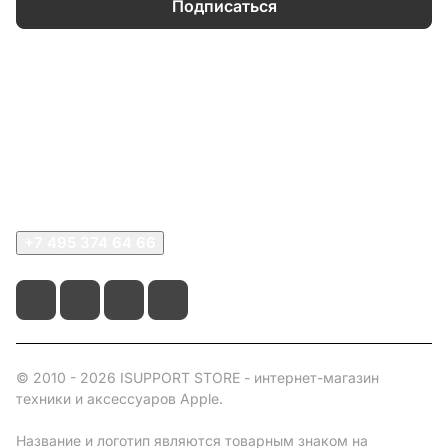
Подписаться
Каталог
Информация
О компании
Сервисный центр
+7 495 374 64 66
© 2010 - 2026 ISUPPORT STORE - интернет-магазин
техники и аксессуаров Apple.
Название и логотип являются товарным знаком на