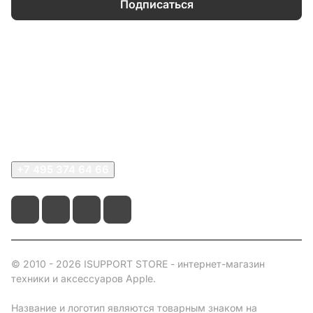
Подписаться
Каталог
Информация
О компании
Сервисный центр
+7 495 374 64 66
© 2010 - 2026 ISUPPORT STORE - интернет-магазин
техники и аксессуаров Apple.
Название и логотип являются товарным знаком на