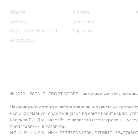
Каталог
Информация
iPhone
Оплата
AirPods
Доставка
Apple TV & HomePod
Гарантия
Аксессуары
© 2010 - 2026 ISUPPORT STORE - интернет-магазин техники
Название и логотип являются товарным знаком на террито
Вся информация, содержащаяся на сайте носит исключите
Кодекса РФ. Данный сайт не является аффилированным под
представлены в каталоге.
ИП Майзлер К.В., ИНН: 773579053706, ОГРНИП: 32477460