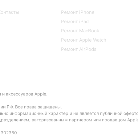
О компании
Сервисный центр
Контакты
Ремонт iPhone
Ремонт iPad
Ремонт MacBook
Ремонт Apple Watch
Ремонт AirPods
 и аксессуаров Apple.
рии РФ. Все права защищены.
льно информационный характер и не является публичной оферт
разделением, авторизованным партнером или продавцом Apple 
0302360