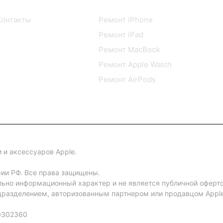
О компании
Сервисный центр
Контакты
Ремонт iPhone
Ремонт iPad
Ремонт MacBook
Ремонт Apple Watch
Ремонт AirPods
 и аксессуаров Apple.
рии РФ. Все права защищены.
льно информационный характер и не является публичной оферт
разделением, авторизованным партнером или продавцом Apple 
0302360