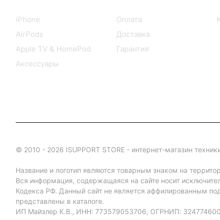
Каталог
Информация
iPhone
Оплата
AirPods
Доставка
Apple TV & HomePod
Гарантия
Аксессуары
© 2010 - 2026 ISUPPORT STORE - интернет-магазин техники
Название и логотип являются товарным знаком на террито
Вся информация, содержащаяся на сайте носит исключите
Кодекса РФ. Данный сайт не является аффилированным под
представлены в каталоге.
ИП Майзлер К.В., ИНН: 773579053706, ОГРНИП: 32477460