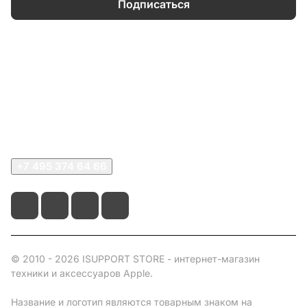
Подписаться
Каталог
Информация
О компании
Сервисный центр
+7 495 374 64 66
© 2010 - 2026 ISUPPORT STORE - интернет-магазин
техники и аксессуаров Apple.
Название и логотип являются товарным знаком на