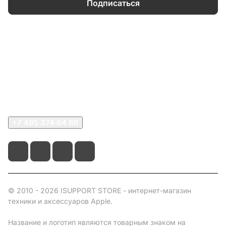
Подписаться
Каталог
Информация
О компании
Сервисный центр
+7 495 374 64 66
© 2010 - 2026 ISUPPORT STORE - интернет-магазин
техники и аксессуаров Apple.
Название и логотип являются товарным знаком на