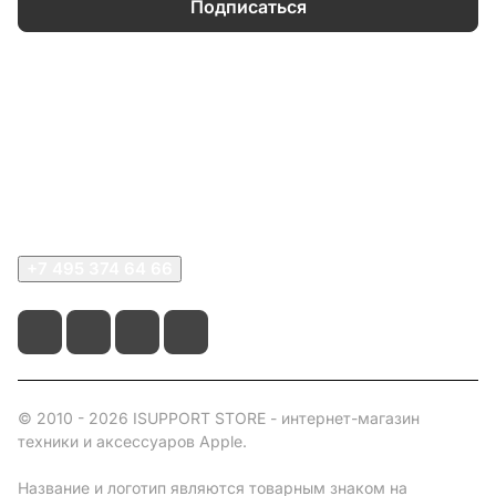
Подписаться
Каталог
Информация
О компании
Сервисный центр
+7 495 374 64 66
© 2010 - 2026 ISUPPORT STORE - интернет-магазин
техники и аксессуаров Apple.
Название и логотип являются товарным знаком на