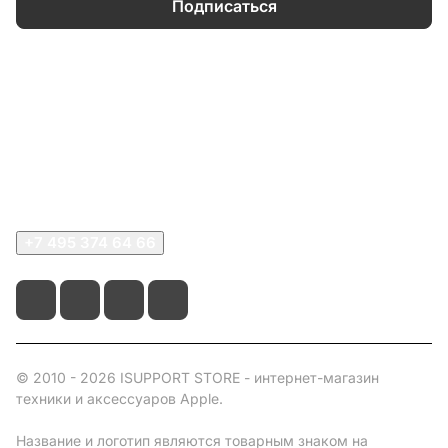
Подписаться
Каталог
Информация
О компании
Сервисный центр
+7 495 374 64 66
© 2010 - 2026 ISUPPORT STORE - интернет-магазин
техники и аксессуаров Apple.
Название и логотип являются товарным знаком на