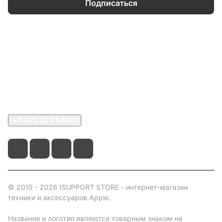
Подписаться
Каталог
Информация
О компании
Сервисный центр
+7 495 374 64 66
© 2010 - 2026 ISUPPORT STORE - интернет-магазин
техники и аксессуаров Apple.
Название и логотип являются товарным знаком на