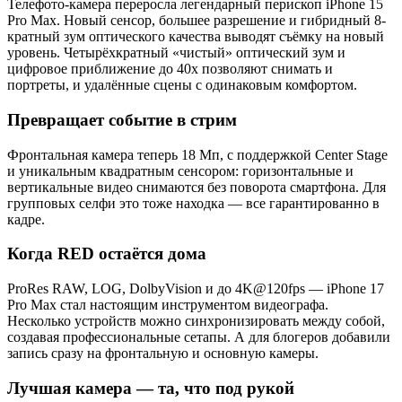
Телефото-камера переросла легендарный перископ iPhone 15
Pro Max. Новый сенсор, большее разрешение и гибридный 8-
кратный зум оптического качества выводят съёмку на новый
уровень. Четырёхкратный «чистый» оптический зум и
цифровое приближение до 40х позволяют снимать и
портреты, и удалённые сцены с одинаковым комфортом.
Превращает событие в стрим
Фронтальная камера теперь 18 Мп, с поддержкой Center Stage
и уникальным квадратным сенсором: горизонтальные и
вертикальные видео снимаются без поворота смартфона. Для
групповых селфи это тоже находка — все гарантированно в
кадре.
Когда RED остаётся дома
ProRes RAW, LOG, DolbyVision и до 4K@120fps — iPhone 17
Pro Max стал настоящим инструментом видеографа.
Несколько устройств можно синхронизировать между собой,
создавая профессиональные сетапы. А для блогеров добавили
запись сразу на фронтальную и основную камеры.
Лучшая камера — та, что под рукой