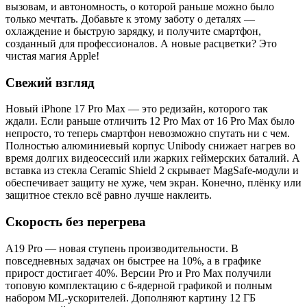
вызовам, и автономность, о которой раньше можно было
только мечтать. Добавьте к этому заботу о деталях —
охлаждение и быструю зарядку, и получите смартфон,
созданный для профессионалов. А новые расцветки? Это
чистая магия Apple!
Свежий взгляд
Новый iPhone 17 Pro Max — это редизайн, которого так
ждали. Если раньше отличить 12 Pro Max от 16 Pro Max было
непросто, то теперь смартфон невозможно спутать ни с чем.
Полностью алюминиевый корпус Unibody снижает нагрев во
время долгих видеосессий или жарких геймерских баталий. А
вставка из стекла Ceramic Shield 2 скрывает MagSafe-модули и
обеспечивает защиту не хуже, чем экран. Конечно, плёнку или
защитное стекло всё равно лучше наклеить.
Скорость без перегрева
A19 Pro — новая ступень производительности. В
повседневных задачах он быстрее на 10%, а в графике
прирост достигает 40%. Версии Pro и Pro Max получили
топовую комплектацию с 6-ядерной графикой и полным
набором ML-ускорителей. Дополняют картину 12 ГБ